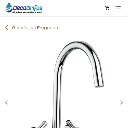
Ir al contenido
Griferías de Fregadero