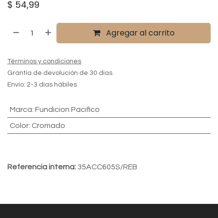
$
54,99
Agregar al carrito
Términos y condiciones
Grantía de devolución de 30 días
Envío: 2-3 días hábiles
Marca
:
Fundicion Pacifico
Color
:
Cromado
Referencia interna:
35ACC605S/REB