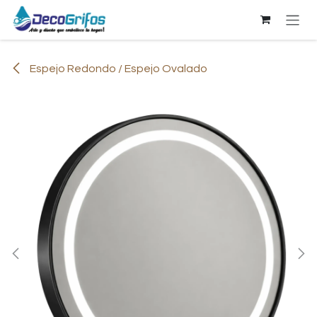
Ir al contenido
Espejo Redondo / Espejo Ovalado