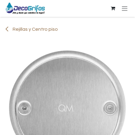
Ir al contenido
Rejillas y Centro piso