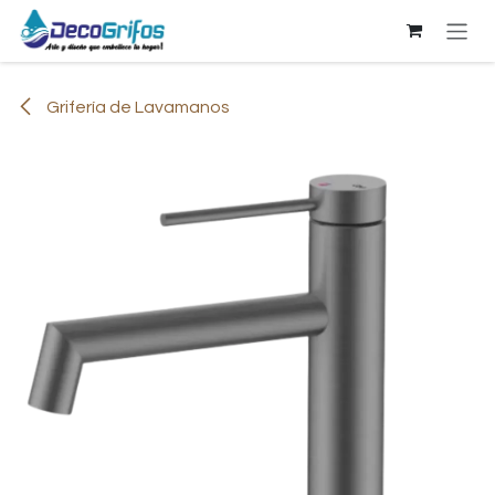
Ir al contenido
Grifería de Lavamanos