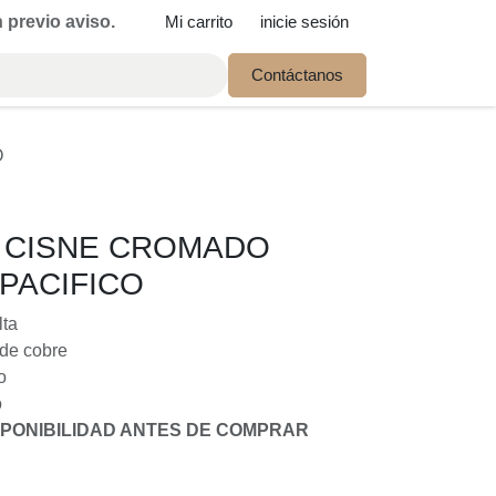
Mi carrito
inicie sesión
io aviso.
Contáctanos
 CISNE CROMADO
PACIFICO
lta
n de cobre
do
co
ONIBILIDAD ANTES DE COMPRAR