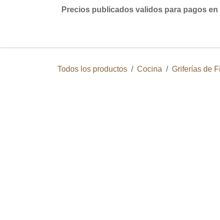
Ir al contenido
Precios publicados validos para pagos en di
Inicio
Tienda
Contáctanos
Blog
Todos los productos
Cocina
Griferías de