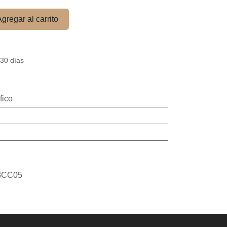
Agregar al carrito
 30 días
fico
CC05