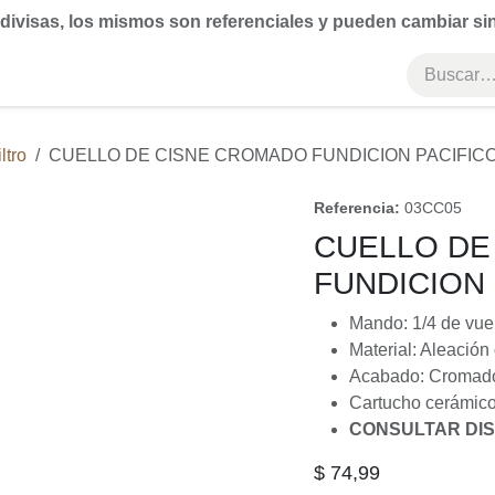
visas, los mismos son referenciales y pueden cambiar sin prev
 Filtro
CUELLO DE CISNE CROMADO FUNDICION PACIFICO
Referencia:
03CC05
CUELLO DE
FUNDICION 
Mando: 1/4 de vue
Material: Aleació
Acabado: Croma
Cartucho cerámi
CONSULTAR DISP
$
74,99