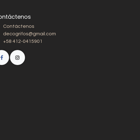
ontáctenos
Contáctenos
decogrifos@gmail.com
+58 412-0415901