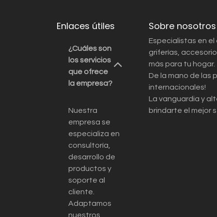
Enlaces útiles
Sobre nosotros
Especialistas en el
¿Cuáles son
griferías, accesor
los servicios
más para tu hogar.
que ofrece
De la mano de las 
la empresa?
internacionales!
La vanguardia y alt
Nuestra
brindarte el mejor s
empresa se
especializa en
consultoría,
desarrollo de
productos y
soporte al
cliente.
Adaptamos
nuestros