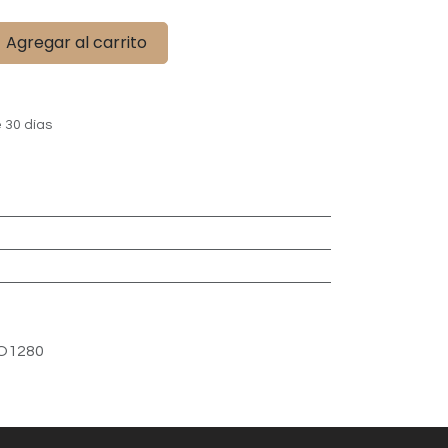
Agregar al carrito
 30 días
O1280