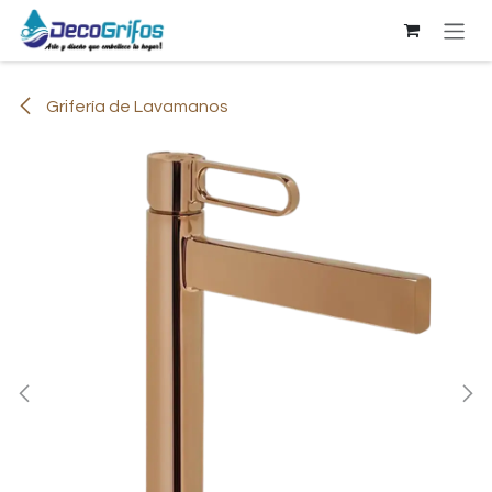
Ir al contenido
Grifería de Lavamanos