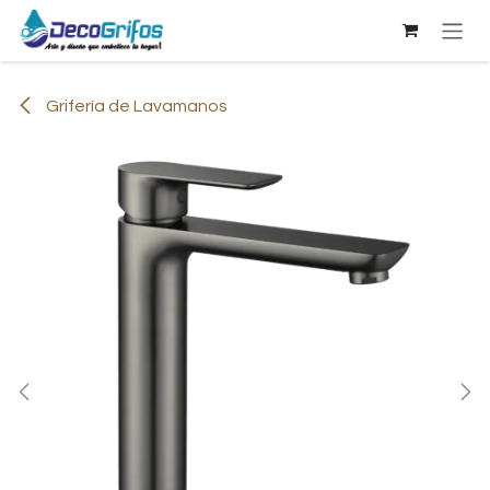
Ir al contenido
Grifería de Lavamanos