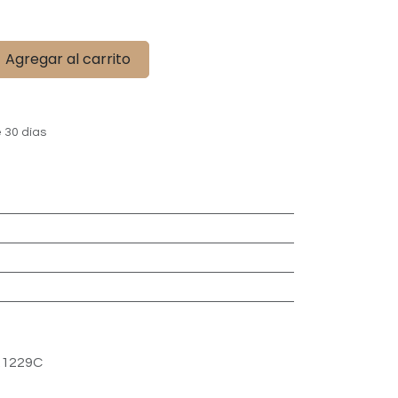
Agregar al carrito
 30 días
.1229C