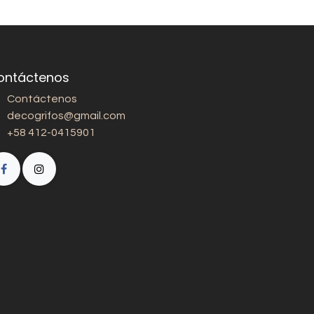
ontáctenos
Contáctenos
decogrifos@gmail.com
+58 412-0415901