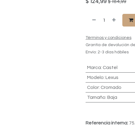
$
124,99
$
184,99
Términos y condiciones
Grantía de devolución de
Envío: 2-3 días hábiles
Marca
:
Castel
Modelo
:
Lexus
Color
:
Cromado
Tamaño
:
Baja
Referencia interna:
75