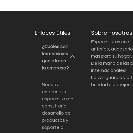
Enlaces útiles
Sobre nosotros
Especialistas en el
¿Cuáles son
griferías, accesor
los servicios
más para tu hogar.
que ofrece
De la mano de las 
la empresa?
internacionales!
La vanguardia y alt
Nuestra
brindarte el mejor s
empresa se
especializa en
consultoría,
desarrollo de
productos y
soporte al