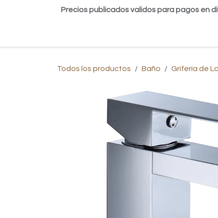
Ir al contenido
Precios publicados validos para pagos en di
Inicio
Tienda
Contáctanos
Blog
Todos los productos
Baño
Grifería de 