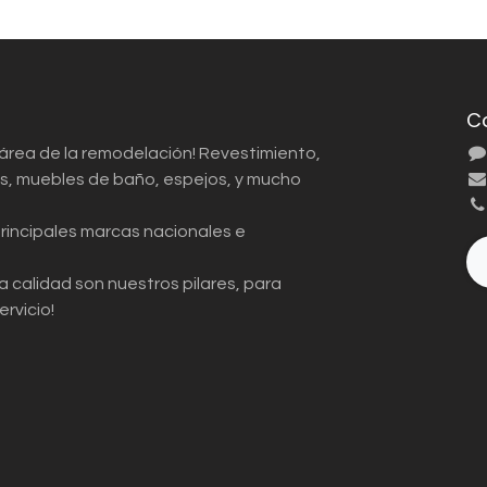
C
 área de la remodelación! Revestimiento,
ios, muebles de baño, espejos, y mucho
principales marcas nacionales e
a calidad son nuestros pilares, para
ervicio!