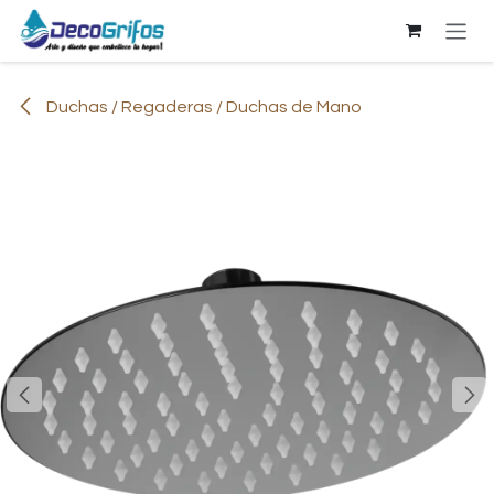
Ir al contenido
Duchas / Regaderas / Duchas de Mano