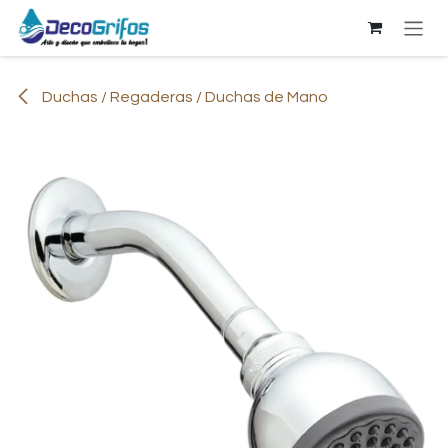
Ir al contenido
Duchas / Regaderas / Duchas de Mano