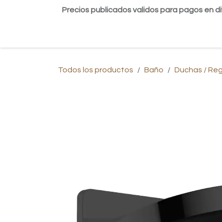
Ir al contenido
Precios publicados validos para pagos en di
Inicio
Tienda
Contáctanos
Blog
Todos los productos
Baño
Duchas / Re