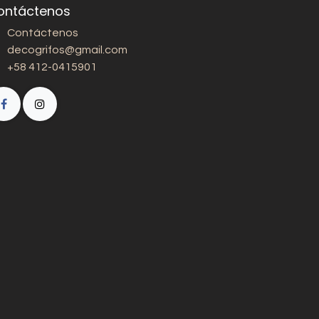
ontáctenos
Contáctenos
decogrifos@gmail.com
+58 412-0415901