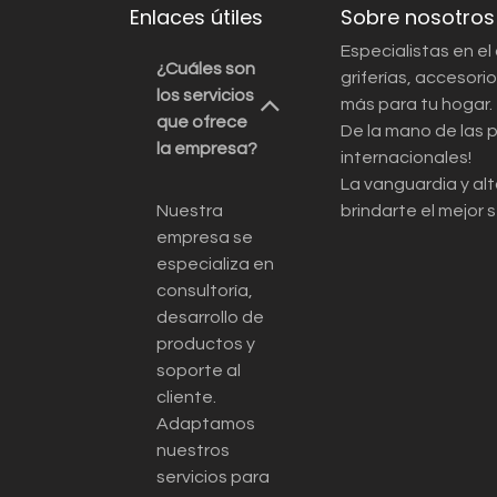
Enlaces útiles
Sobre nosotros
Especialistas en el
¿Cuáles son
griferías, accesor
los servicios
más para tu hogar.
que ofrece
De la mano de las 
la empresa?
internacionales!
La vanguardia y alt
Nuestra
brindarte el mejor s
empresa se
especializa en
consultoría,
desarrollo de
productos y
soporte al
cliente.
Adaptamos
nuestros
servicios para