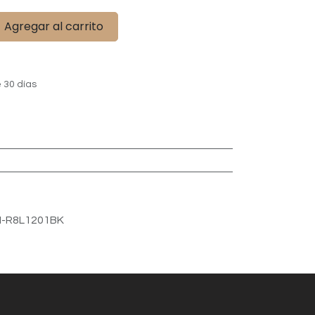
Agregar al carrito
 30 días
-R8L1201BK