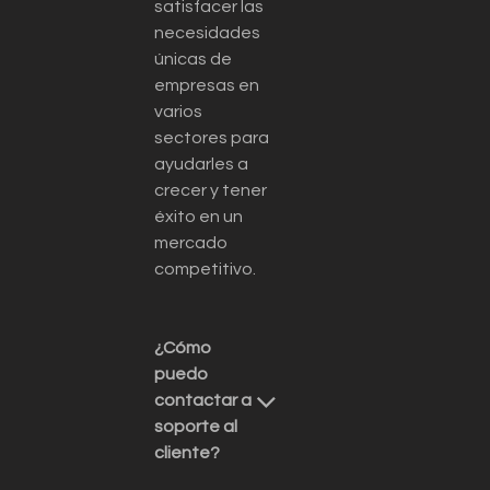
satisfacer las
necesidades
únicas de
empresas en
varios
sectores para
ayudarles a
crecer y tener
éxito en un
mercado
competitivo.
¿Cómo
puedo
contactar a
soporte al
cliente?