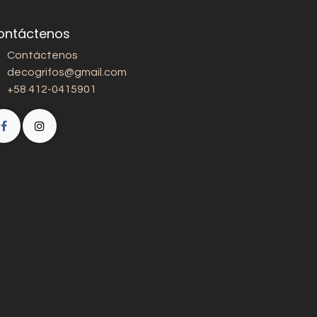
ontáctenos
Contáctenos
decogrifos@gmail.com
+58 412-0415901