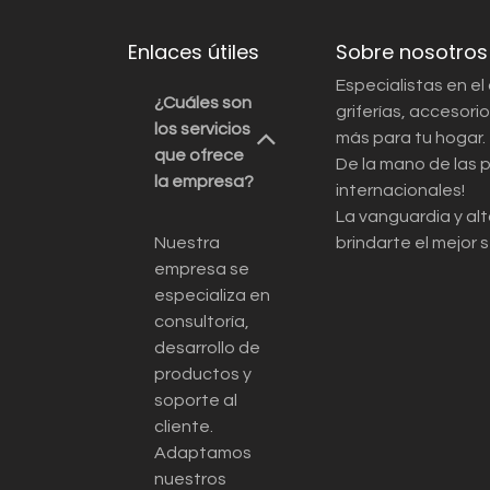
Enlaces útiles
Sobre nosotros
Especialistas en el
¿Cuáles son
griferías, accesor
los servicios
más para tu hogar.
que ofrece
De la mano de las 
la empresa?
internacionales!
La vanguardia y alt
Nuestra
brindarte el mejor s
empresa se
especializa en
consultoría,
desarrollo de
productos y
soporte al
cliente.
Adaptamos
nuestros