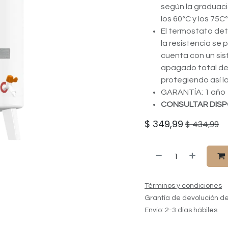
según la graduaci
los 60ºC y los 75
El termostato de
la resistencia se
cuenta con un sis
apagado total de
protegiendo así la
GARANTÍA: 1 año
CONSULTAR DISP
$
349,99
$
434,99
Términos y condiciones
Grantía de devolución de
Envío: 2-3 días hábiles