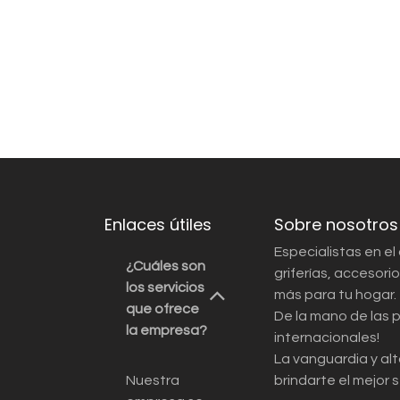
Enlaces útiles
Sobre nosotros
Especialistas en el
¿Cuáles son
griferías, accesor
los servicios
más para tu hogar.
que ofrece
De la mano de las 
la empresa?
internacionales!
La vanguardia y alt
Nuestra
brindarte el mejor s