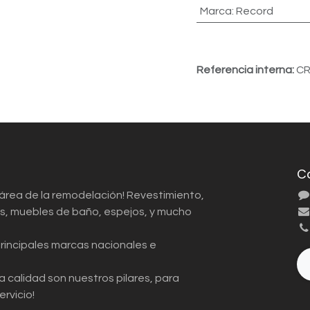
Marca
:
Record
Referencia interna:
CR
C
 área de la remodelación! Revestimiento,
ios, muebles de baño, espejos, y mucho
principales marcas nacionales e
a calidad son nuestros pilares, para
ervicio!