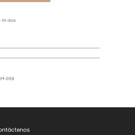
 30 días
M-059
ontáctenos