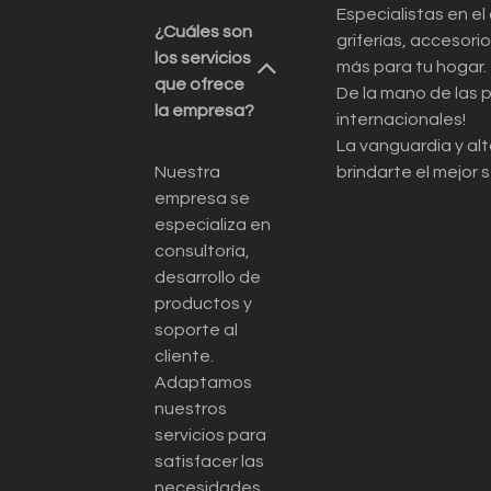
Especialistas en el
¿Cuáles son
griferías, accesor
los servicios
más para tu hogar.
que ofrece
De la mano de las 
la empresa?
internacionales!
La vanguardia y alt
Nuestra
brindarte el mejor s
empresa se
especializa en
consultoría,
desarrollo de
productos y
soporte al
cliente.
Adaptamos
nuestros
servicios para
satisfacer las
necesidades