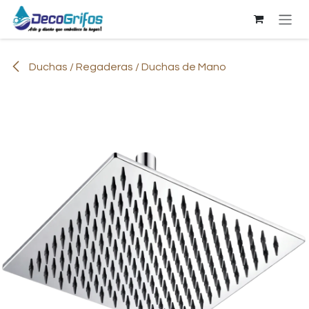
Ir al contenido
Duchas / Regaderas / Duchas de Mano