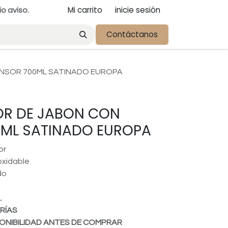
Mi carrito
inicie sesión
io aviso.
Contáctanos
ENSOR 700ML SATINADO EUROPA
OR DE JABON CON
0ML SATINADO EUROPA
or
oxidable
do
d
L
RÍAS
ONIBILIDAD ANTES DE COMPRAR