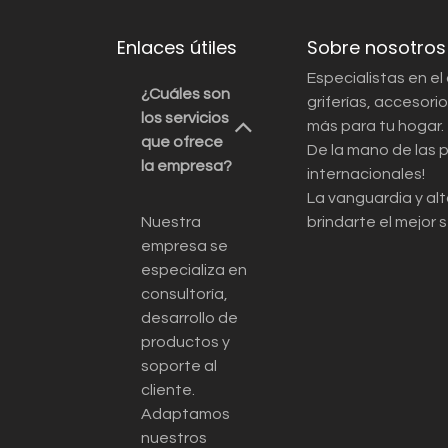
Enlaces útiles
Sobre nosotros
Especialistas en el
¿Cuáles son
griferías, accesor
los servicios
más para tu hogar.
que ofrece
De la mano de las 
la empresa?
internacionales!
La vanguardia y alt
Nuestra
brindarte el mejor s
empresa se
especializa en
consultoría,
desarrollo de
productos y
soporte al
cliente.
Adaptamos
nuestros