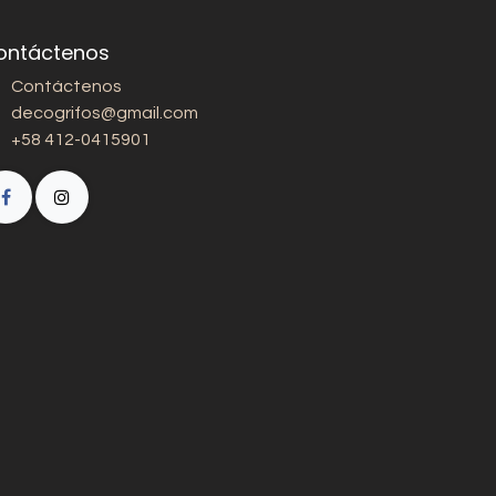
ontáctenos
Contáctenos
decogrifos@gmail.com
+58 412-0415901