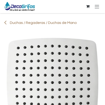
Ir al contenido
Duchas / Regaderas / Duchas de Mano