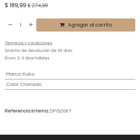
$
189,99
$
274,99
Agregar al carrito
Términos y condiciones
Grantía de devolución de 30 días
Envío: 2-3 días hábiles
Marca
:
Kubo
Color
:
Cromado
Referencia interna:
DPG2067