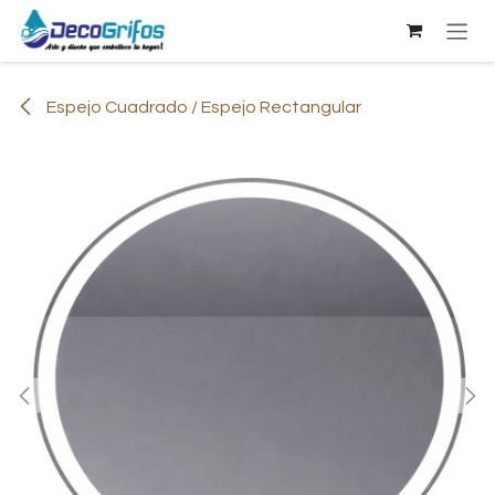
Ir al contenido
Espejo Cuadrado / Espejo Rectangular