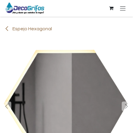
Ir al contenido
Espejo Hexagonal