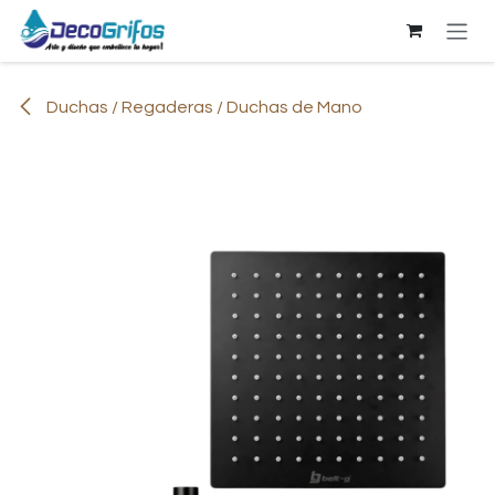
Ir al contenido
Duchas / Regaderas / Duchas de Mano