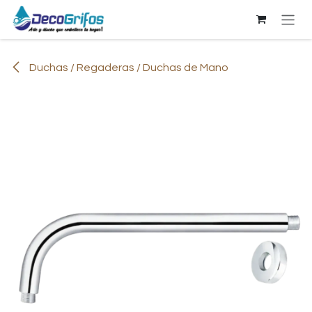
Ir al contenido
Duchas / Regaderas / Duchas de Mano