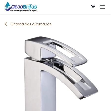
Ir al contenido
Grifería de Lavamanos