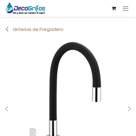
Ir al contenido
Griferías de Fregadero