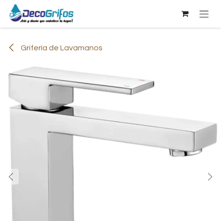
Ir al contenido
Grifería de Lavamanos