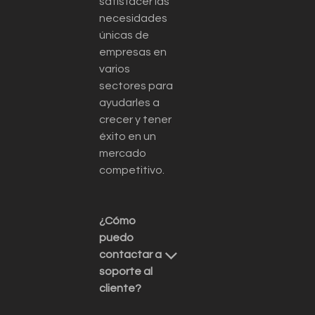
satisfacer las
necesidades
únicas de
empresas en
varios
sectores para
ayudarles a
crecer y tener
éxito en un
mercado
competitivo.
¿Cómo
puedo
contactar a
soporte al
cliente?