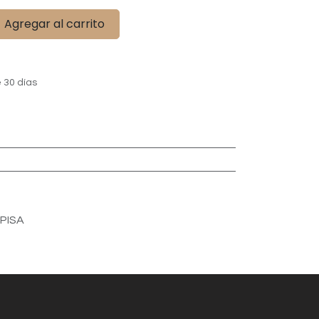
Agregar al carrito
 30 días
-PISA