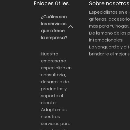
Enlaces útiles
Sobre nosotros
Especialistas en el
¿Cuáles son
griferías, accesor
los servicios
más para tu hogar.
que ofrece
De la mano de las 
la empresa?
internacionales!
La vanguardia y alt
Nuestra
brindarte el mejor s
empresa se
especializa en
consultoría,
desarrollo de
productos y
soporte al
cliente.
Adaptamos
nuestros
servicios para