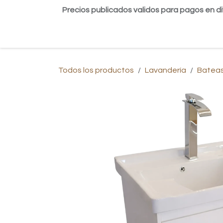
Ir al contenido
Precios publicados validos para pagos en di
Inicio
Tienda
Contáctanos
Blog
Todos los productos
Lavandería
Bateas