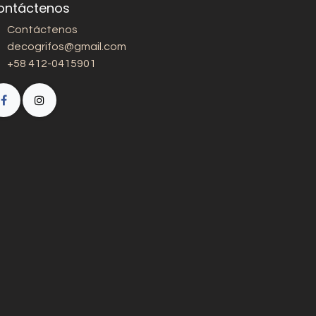
ontáctenos
Contáctenos
decogrifos@gmail.com
+58 412-0415901