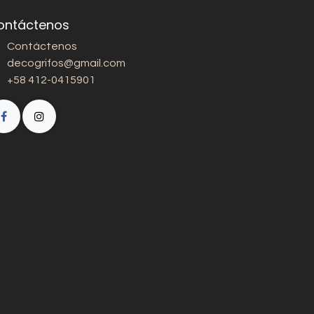
ontáctenos
Contáctenos
decogrifos@gmail.com
+58 412-0415901