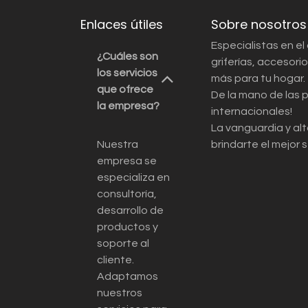
Enlaces útiles
Sobre nosotros
Especialistas en el
¿Cuáles son
griferías, accesor
los servicios
más para tu hogar.
que ofrece
De la mano de las 
la empresa?
internacionales!
La vanguardia y alt
Nuestra
brindarte el mejor s
empresa se
especializa en
consultoría,
desarrollo de
productos y
soporte al
cliente.
Adaptamos
nuestros