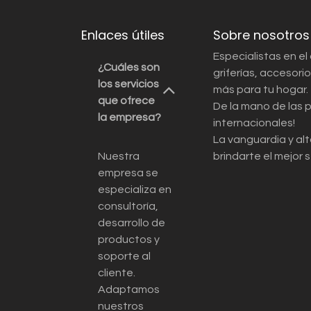
Enlaces útiles
Sobre nosotros
Especialistas en el
¿Cuáles son
griferías, accesor
los servicios
más para tu hogar.
que ofrece
De la mano de las 
la empresa?
internacionales!
La vanguardia y alt
Nuestra
brindarte el mejor s
empresa se
especializa en
consultoría,
desarrollo de
productos y
soporte al
cliente.
Adaptamos
nuestros