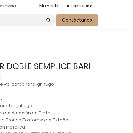
Mi carrito
inicie sesión
io aviso.
Contáctanos
R DOBLE SEMPLICE BARI
E
de Policarbonato Ignífugo
ay
bonato Ignífugo
s de Aleación de Plata
ico Bronce Fosforoso de Estaño
ión Metálica