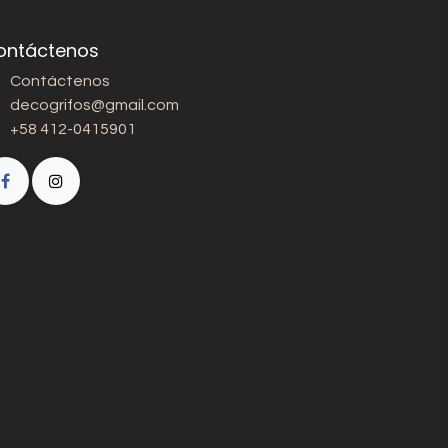
ontáctenos
Contáctenos
decogrifos@gmail.com
+58 412-0415901