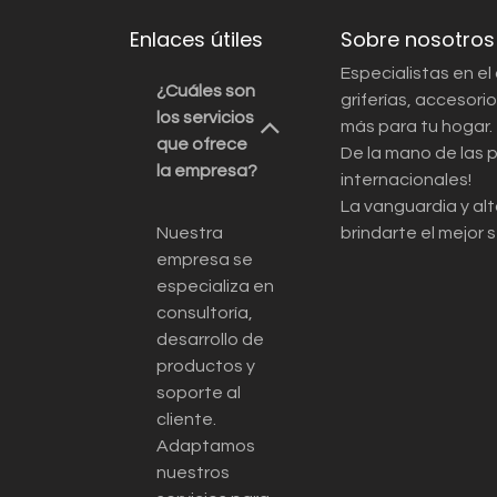
Enlaces útiles
Sobre nosotros
Especialistas en el
¿Cuáles son
griferías, accesor
los servicios
más para tu hogar.
que ofrece
De la mano de las 
la empresa?
internacionales!
La vanguardia y alt
Nuestra
brindarte el mejor s
empresa se
especializa en
consultoría,
desarrollo de
productos y
soporte al
cliente.
Adaptamos
nuestros