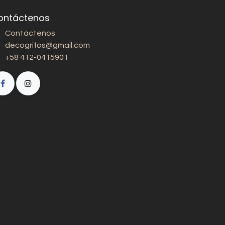
ontáctenos
Contáctenos
decogrifos@gmail.com
+58 412-0415901