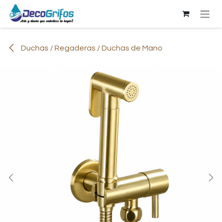
Ir al contenido
Duchas / Regaderas / Duchas de Mano