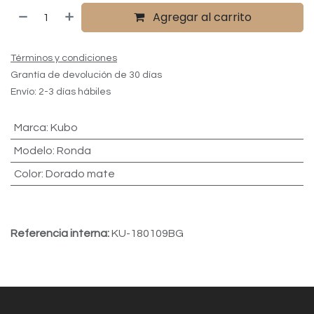
Agregar al carrito
Términos y condiciones
Grantía de devolución de 30 días
Envío: 2-3 días hábiles
Marca
:
Kubo
Modelo
:
Ronda
Color
:
Dorado mate
Referencia interna:
KU-180109BG