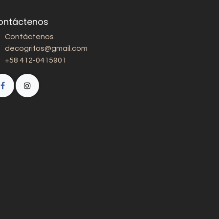
ontáctenos
Contáctenos
decogrifos@gmail.com
+58 412-0415901