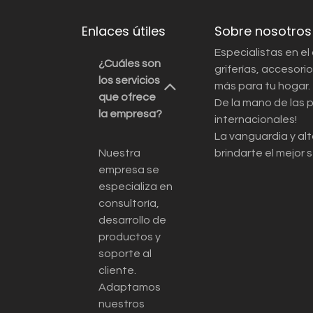
Enlaces útiles
Sobre nosotros
Especialistas en el
¿Cuáles son
griferías, accesor
los servicios
más para tu hogar.
que ofrece
De la mano de las 
la empresa?
internacionales!
La vanguardia y alt
Nuestra
brindarte el mejor s
empresa se
especializa en
consultoría,
desarrollo de
productos y
soporte al
cliente.
Adaptamos
nuestros