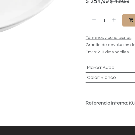
$
254,99
$
439,99
Términos y condiciones
Grantía de devolución de
Envío: 2-3 días hábiles
Marca
:
Kubo
Color
:
Blanco
Referencia interna:
KU