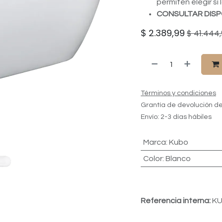
permiten elegir si
CONSULTAR DISP
$
2.389,99
$
41.444,
Términos y condiciones
Grantía de devolución de
Envío: 2-3 días hábiles
Marca
:
Kubo
Color
:
Blanco
Referencia interna:
KU