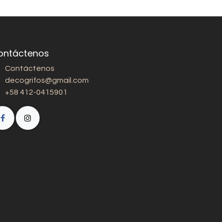
ontáctenos
Contáctenos
decogrifos@gmail.com
+58 412-0415901