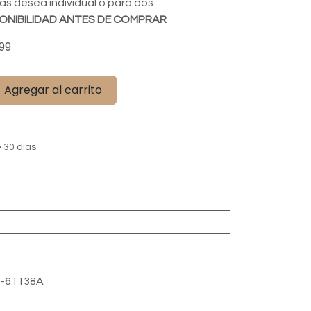
 las desea individual o para dos.
ONIBILIDAD ANTES DE COMPRAR
99
Agregar al carrito
 30 días
-61138A