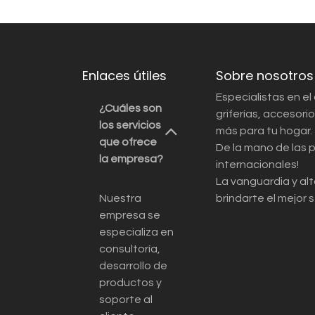
Enlaces útiles
Sobre nosotros
Especialistas en el
¿Cuáles son
griferías, accesor
los servicios
más para tu hogar.
que ofrece
De la mano de las 
la empresa?
internacionales!
La vanguardia y alt
Nuestra
brindarte el mejor s
empresa se
especializa en
consultoría,
desarrollo de
productos y
soporte al