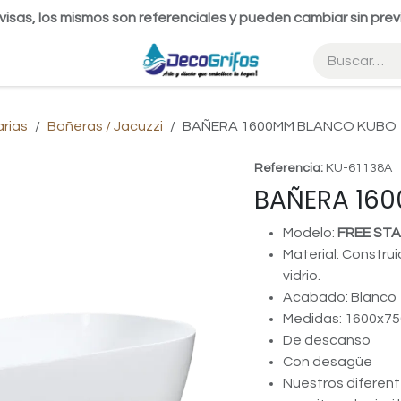
visas, los mismos son referenciales y pueden cambiar sin prev
arias
Bañeras / Jacuzzi
BAÑERA 1600MM BLANCO KUBO
Referencia:
KU-61138A
BAÑERA 16
Modelo:
FREE ST
Material: Construi
vidrio.
Acabado: Blanco
Medidas: 1600x7
De descanso
Con desagüe
Nuestros diferen