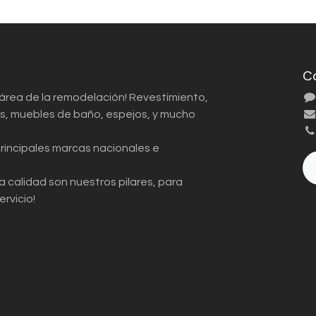
C
 área de la remodelación! Revestimiento,
ios, muebles de baño, espejos, y mucho
principales marcas nacionales e
a calidad son nuestros pilares, para
ervicio!