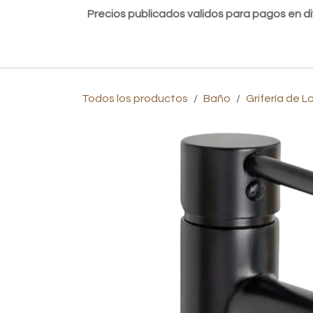
Ir al contenido
Precios publicados validos para pagos en di
Inicio
Tienda
Contáctanos
Blog
Todos los productos
Baño
Grifería de 