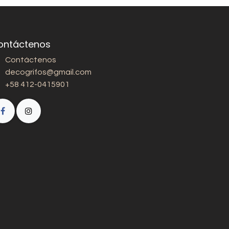
ontáctenos
Contáctenos
decogrifos@gmail.com
+58 412-0415901