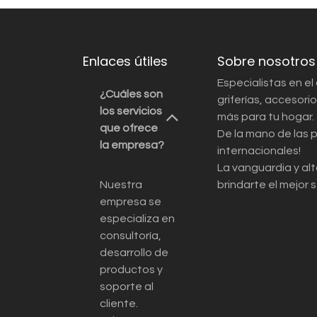
Enlaces útiles
Sobre nosotros
Especialistas en el
¿Cuáles son
griferías, accesor
los servicios
más para tu hogar.
que ofrece
De la mano de las 
la empresa?
internacionales!
La vanguardia y alt
Nuestra
brindarte el mejor s
empresa se
especializa en
consultoría,
desarrollo de
productos y
soporte al
cliente.