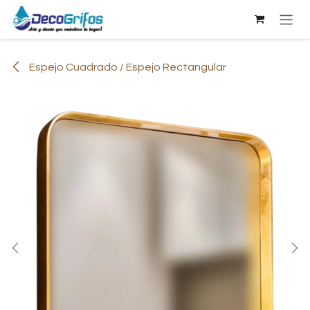
Ir al contenido
Espejo Cuadrado / Espejo Rectangular