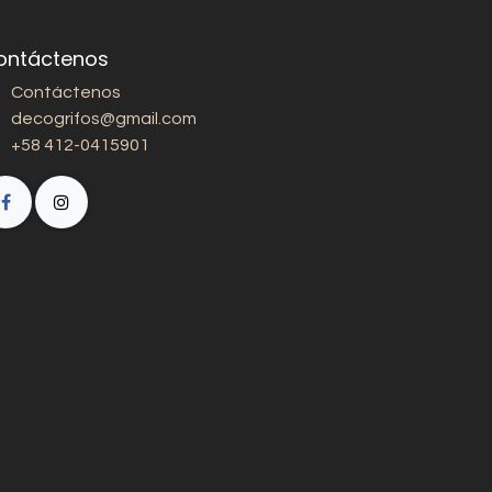
ontáctenos
Contáctenos
decogrifos@gmail.com
+58 412-0415901