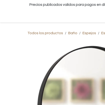
Ir al contenido
Precios publicados validos para pagos en di
Inicio
Tienda
Contáctanos
Blog
Todos los productos
Baño
Espejos
E