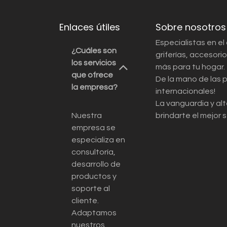
Enlaces útiles
Sobre nosotros
Especialistas en el
¿Cuáles son
griferías, accesor
los servicios
más para tu hogar.
que ofrece
De la mano de las 
la empresa?
internacionales!
La vanguardia y alt
Nuestra
brindarte el mejor s
empresa se
especializa en
consultoría,
desarrollo de
productos y
soporte al
cliente.
Adaptamos
nuestros