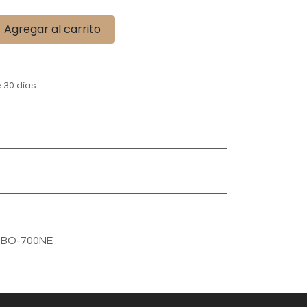
Agregar al carrito
 30 días
BO-700NE