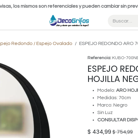
visas, los mismos son referenciales y pueden cambiar sin prev
spejo Redondo / Espejo Ovalado
ESPEJO REDONDO ARO 7
Referencia:
KUBO-700N
ESPEJO RE
HOJILLA NE
Modelo:
ARO HOJ
Medidas: 70cm
Marco: Negro
Sin Luz
CONSULTAR DISP
$
434,99
$
754,99