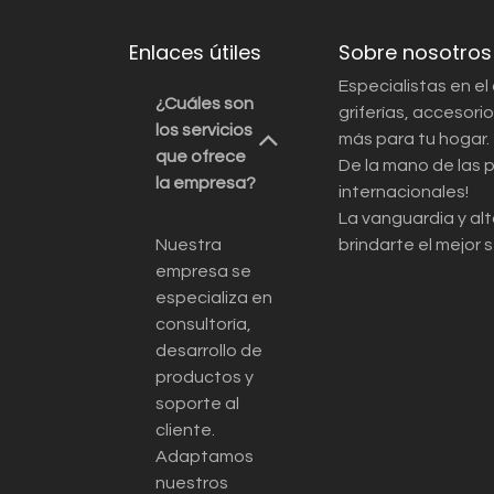
Enlaces útiles
Sobre nosotros
Especialistas en el
¿Cuáles son
griferías, accesor
los servicios
más para tu hogar.
que ofrece
De la mano de las 
la empresa?
internacionales!
La vanguardia y alt
Nuestra
brindarte el mejor s
empresa se
especializa en
consultoría,
desarrollo de
productos y
soporte al
cliente.
Adaptamos
nuestros