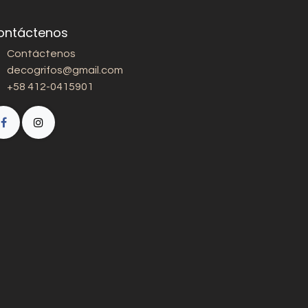
ontáctenos
Contáctenos
decogrifos@gmail.com
+58 412-0415901