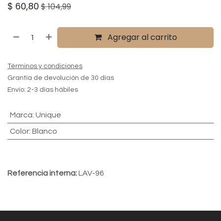
$
60,80
$
104,99
Agregar al carrito
Términos y condiciones
Grantía de devolución de 30 días
Envío: 2-3 días hábiles
Marca
:
Unique
Color
:
Blanco
Referencia interna:
LAV-96