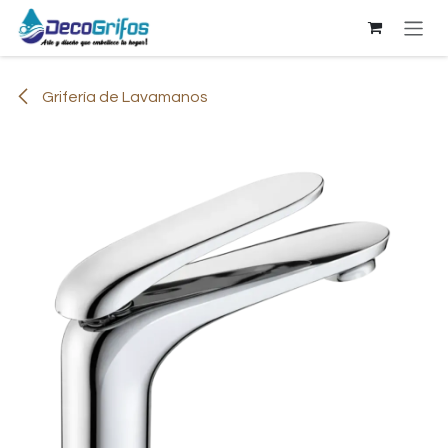
Ir al contenido
Grifería de Lavamanos