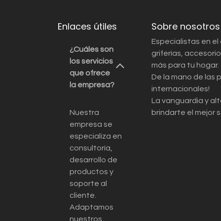
Enlaces útiles
Sobre nosotros
Especialistas en el
¿Cuáles son
griferías, accesor
los servicios
más para tu hogar.
que ofrece
De la mano de las 
la empresa?
internacionales!
La vanguardia y alt
Nuestra
brindarte el mejor s
empresa se
especializa en
consultoría,
desarrollo de
productos y
soporte al
cliente.
Adaptamos
nuestros