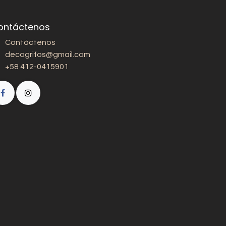
ontáctenos
Contáctenos
decogrifos@gmail.com
+58 412-0415901