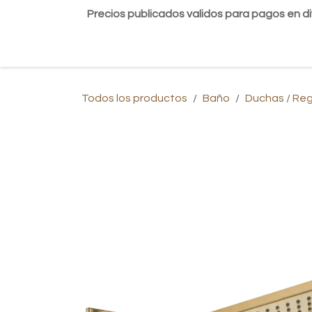
Ir al contenido
Precios publicados validos para pagos en di
Inicio
Tienda
Contáctanos
Blog
Todos los productos
Baño
Duchas / Re