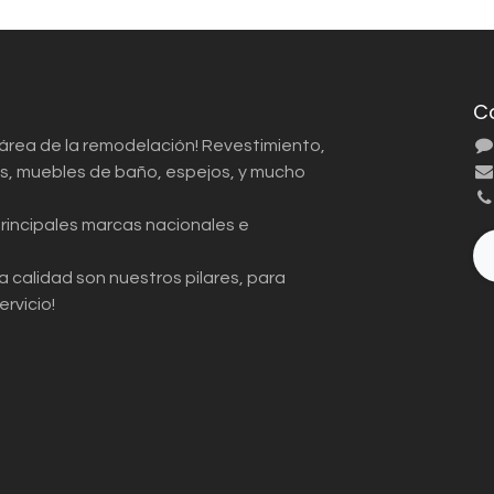
C
 área de la remodelación! Revestimiento,
ios, muebles de baño, espejos, y mucho
principales marcas nacionales e
a calidad son nuestros pilares, para
ervicio!