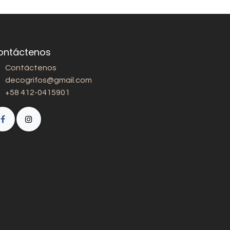
ontáctenos
Contáctenos
decogrifos@gmail.com
+58 412-0415901