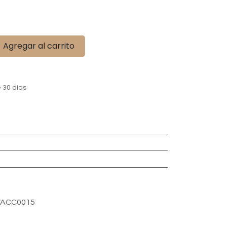
Agregar al carrito
 30 días
ACC0015