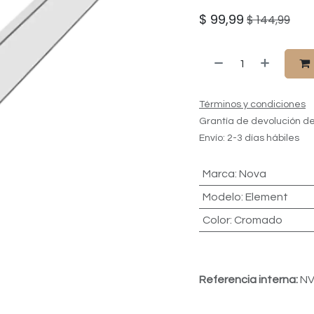
$
99,99
$
144,99
Términos y condiciones
Grantía de devolución de
Envío: 2-3 días hábiles
Marca
:
Nova
Modelo
:
Element
Color
:
Cromado
Referencia interna:
NV