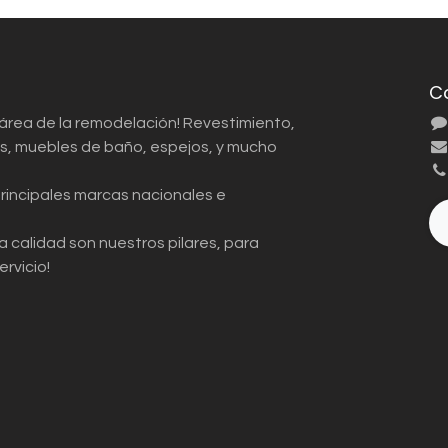
C
 área de la remodelación! Revestimiento,
ios, muebles de baño, espejos, y mucho
principales marcas nacionales e
a calidad son nuestros pilares, para
ervicio!