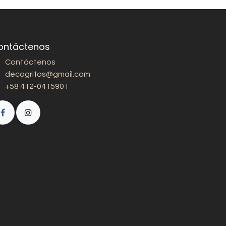
ontáctenos
Contáctenos
decogrifos@gmail.com
+58 412-0415901