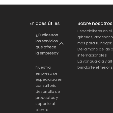
Enlaces útiles
Sobre nosotros
Especialistas en el
¿Cuáles son
griferías, accesor
los servicios
más para tu hogar.
que ofrece
De la mano de las 
la empresa?
internacionales!
La vanguardia y alt
Nuestra
brindarte el mejor s
empresa se
especializa en
consultoría,
desarrollo de
productos y
soporte al
cliente.