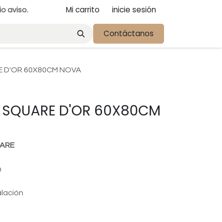
Mi carrito
inicie sesión
io aviso.
Contáctanos
 D'OR 60X80CM NOVA
 SQUARE D'OR 60X80CM
ARE
o
m
alación