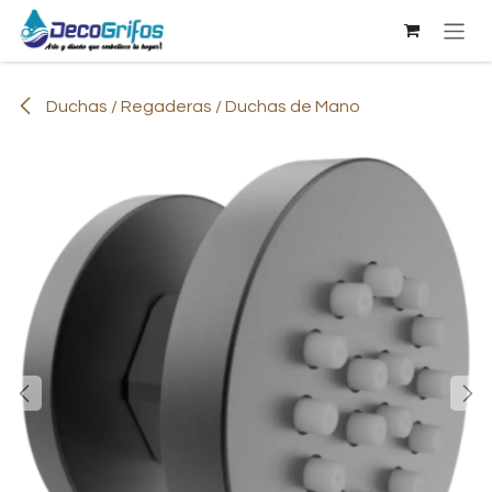
Ir al contenido
Duchas / Regaderas / Duchas de Mano