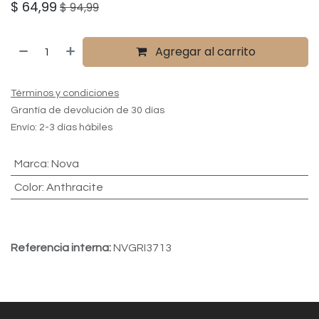
$
64,99
$
94,99
Agregar al carrito
Términos y condiciones
Grantía de devolución de 30 días
Envío: 2-3 días hábiles
Marca
:
Nova
Color
:
Anthracite
Referencia interna:
NVGRI3713