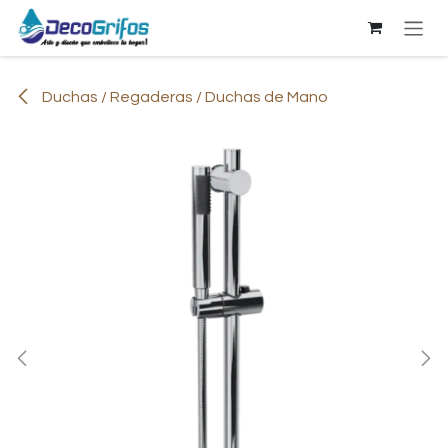
Ir al contenido
Duchas / Regaderas / Duchas de Mano