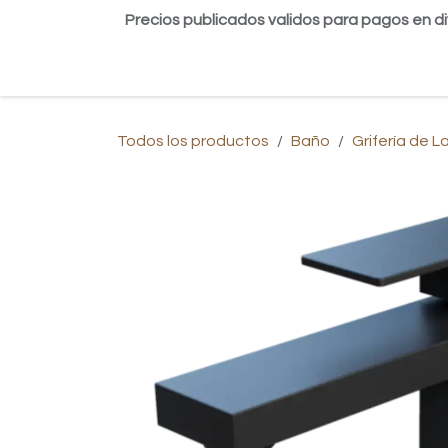
Ir al contenido
Precios publicados validos para pagos en di
Inicio
Tienda
Contáctanos
Blog
Todos los productos
Baño
Grifería de 