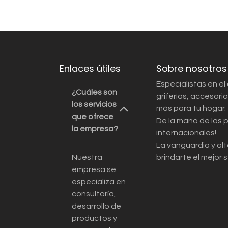
Enlaces útiles
Sobre nosotros
Especialistas en el
¿Cuáles son
griferías, accesor
los servicios
más para tu hogar.
que ofrece
De la mano de las 
la empresa?
internacionales!
La vanguardia y alt
Nuestra
brindarte el mejor s
empresa se
especializa en
consultoría,
desarrollo de
productos y