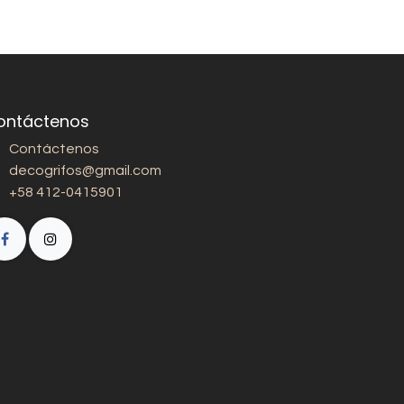
ontáctenos
Contáctenos
decogrifos@gmail.com
+58 412-0415901