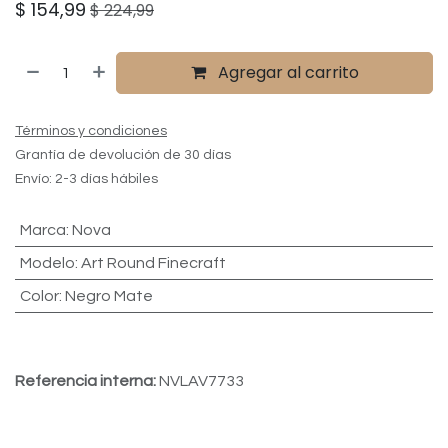
$
154,99
$
224,99
Agregar al carrito
Términos y condiciones
Grantía de devolución de 30 días
Envío: 2-3 días hábiles
Marca
:
Nova
Modelo
:
Art Round Finecraft
Color
:
Negro Mate
Referencia interna:
NVLAV7733