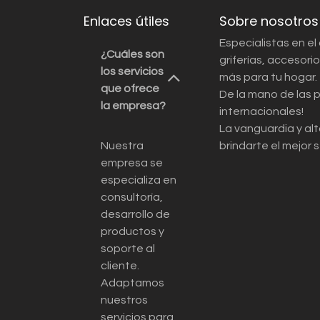
Enlaces útiles
Sobre nosotros
Especialistas en el
¿Cuáles son
griferías, accesor
los servicios
más para tu hogar.
que ofrece
De la mano de las 
la empresa?
internacionales!
La vanguardia y alt
Nuestra
brindarte el mejor s
empresa se
especializa en
consultoría,
desarrollo de
productos y
soporte al
cliente.
Adaptamos
nuestros
servicios para