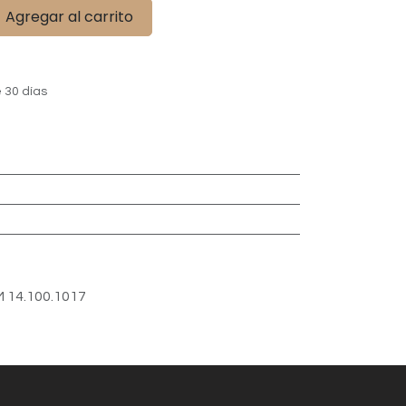
Agregar al carrito
 30 días
 14.100.1017