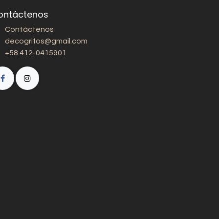
ontáctenos
Contáctenos
decogrifos@gmail.com
+58 412-0415901