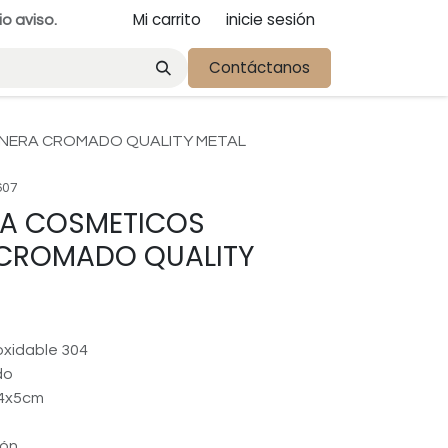
Mi carrito
inicie sesión
io aviso.
Contáctanos
NERA CROMADO QUALITY METAL
607
TA COSMETICOS
 CROMADO QUALITY
oxidable 304
do
.4x5cm
d
ión