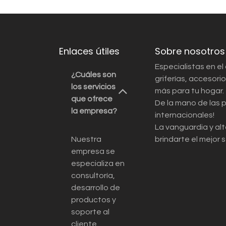
Enlaces útiles
Sobre nosotros
Especialistas en el
¿Cuáles son
griferías, accesor
los servicios
más para tu hogar.
que ofrece
De la mano de las 
la empresa?
internacionales!
La vanguardia y alt
Nuestra
brindarte el mejor s
empresa se
especializa en
consultoría,
desarrollo de
productos y
soporte al
cliente.