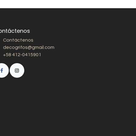
ontáctenos
Contáctenos
decogrifos@gmail.com
+58 412-0415901