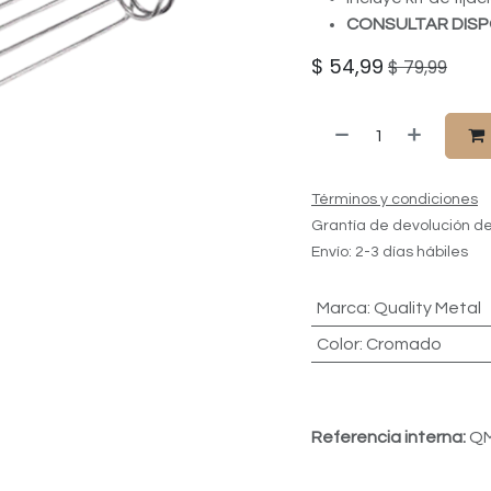
CONSULTAR DISP
$
54,99
$
79,99
Términos y condiciones
Grantía de devolución de
Envío: 2-3 días hábiles
Marca
:
Quality Metal
Color
:
Cromado
Referencia interna:
QM