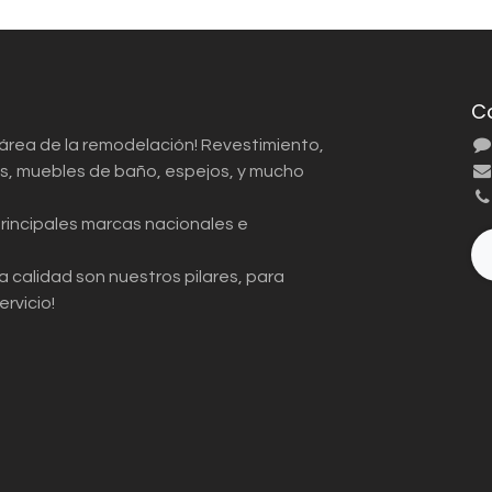
C
 área de la remodelación! Revestimiento,
ios, muebles de baño, espejos, y mucho
principales marcas nacionales e
a calidad son nuestros pilares, para
ervicio!