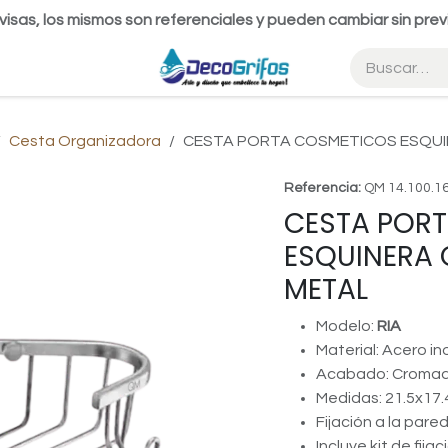
visas, los mismos son referenciales y pueden cambiar sin prev
Cesta Organizadora
CESTA PORTA COSMETICOS ESQUI
Referencia:
QM 14.100.1
CESTA POR
ESQUINERA
METAL
Modelo:
RIA
Material: Acero in
Acabado: Croma
Medidas: 21.5x17
Fijación a la pare
Incluye kit de fijac