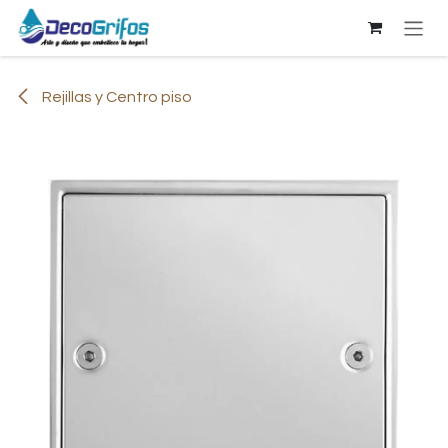
Ir al contenido
Rejillas y Centro piso