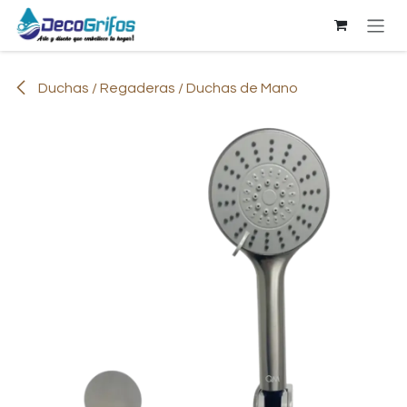
Ir al contenido
Duchas / Regaderas / Duchas de Mano